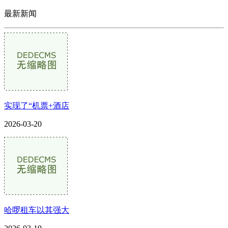
最新新闻
实现了“机票+酒店
2026-03-20
哈啰租车以其强大