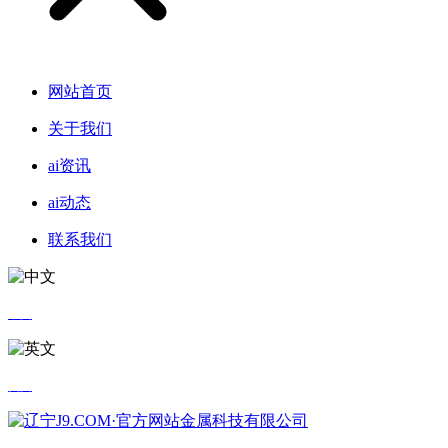
网站首页
关于我们
ai资讯
ai动态
联系我们
中文
英文