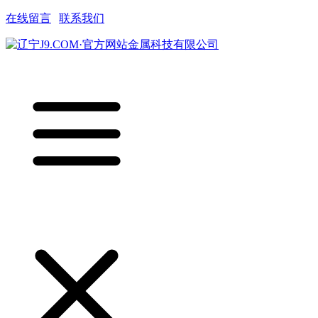
在线留言
|
联系我们