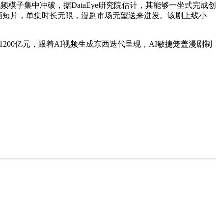
里支流视频模子集中冲破，据DataEye研究院估计，其能够一坐式完成创
动画短片，单集时长无限，漫剧市场无望送来迸发。该剧上线小
200亿元，跟着AI视频生成东西迭代呈现，AI敏捷笼盖漫剧制