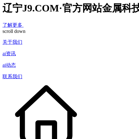
辽宁J9.COM·官方网站金属科
了解更多
scroll down
关于我们
ai资讯
ai动态
联系我们