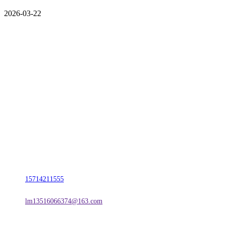
2026-03-22
CONTACT US
联系我们
名称：辽宁J9.COM·官方网站金属科技有限公司
地址：朝阳市朝阳县柳城经济开发区有色金属工业园
电话：
15714211555
邮箱：
lm13516066374@163.com