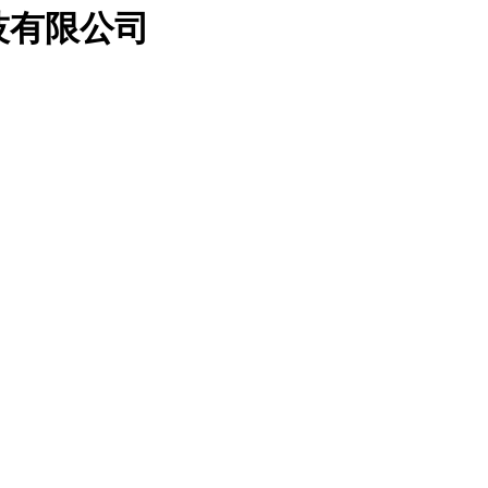
技有限公司