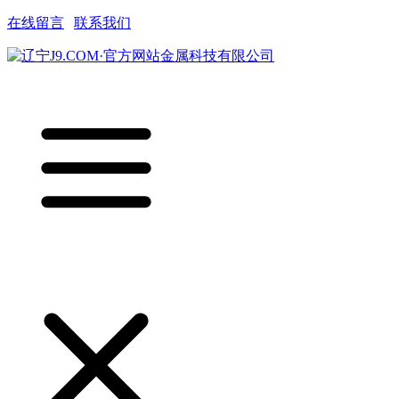
在线留言
|
联系我们