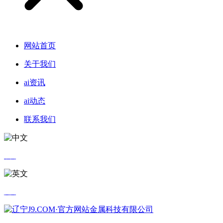
网站首页
关于我们
ai资讯
ai动态
联系我们
中文
英文