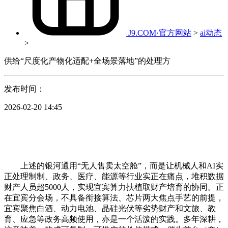
J9.COM·官方网站
>
ai动态
>
供给“尺度化产物化适配+全场景落地”的处理方
发布时间：
2026-02-20 14:45
上述的银河通用“无人售卖太空舱”，而是让机械人和AI实
正处理制制、政务、医疗、能源等行业实正在痛点，堆积数据
财产人员超5000人，实现宜宾算力扶植取财产培育的协同。正
在宜宾分会场，不具备衔接算法、芯片两大焦点手艺的前提，
宜宾聚焦白酒、动力电池、晶硅光伏等劣势财产和文旅、教
育、应急等政务高频使用，亦是一个活泼的实践。多年深耕，