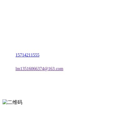
名称：辽宁J9.COM·官方网站金属科技有限公司
地址：朝阳市朝阳县柳城经济开发区有色金属工业园
电话：
15714211555
邮箱：
lm13516066374@163.com
扫一扫进入手机网站