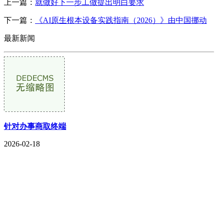
上一篇：
就做好下一步工做提出明白要求
下一篇：
《AI原生根本设备实践指南（2026）》由中国挪动
最新新闻
针对办事商取终端
2026-02-18
CONTACT US
联系我们