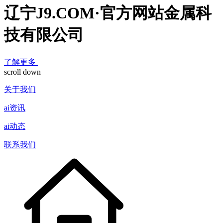
辽宁J9.COM·官方网站金属科
技有限公司
了解更多
scroll down
关于我们
ai资讯
ai动态
联系我们