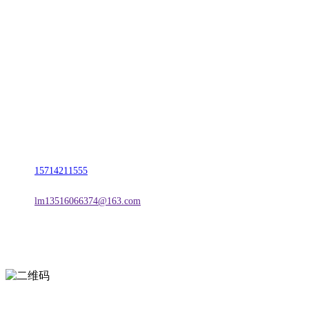
CONTACT US
联系我们
名称：辽宁J9.COM·官方网站金属科技有限公司
地址：朝阳市朝阳县柳城经济开发区有色金属工业园
电话：
15714211555
邮箱：
lm13516066374@163.com
扫一扫进入手机网站