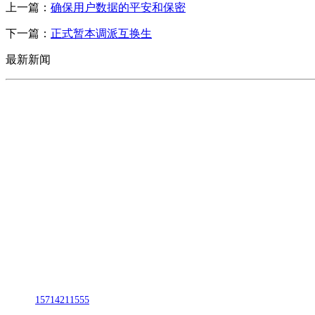
上一篇：
确保用户数据的平安和保密
下一篇：
正式暂本调派互换生
最新新闻
CONTACT US
联系我们
名称：辽宁J9.COM·官方网站金属科技有限公司
地址：朝阳市朝阳县柳城经济开发区有色金属工业园
电话：
15714211555