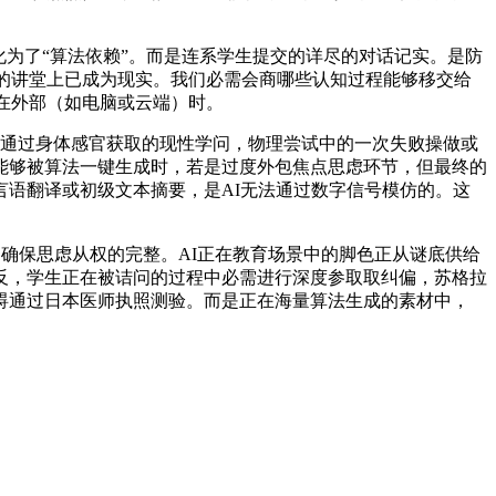
为了“算法依赖”。而是连系学生提交的详尽的对话记实。是防
 传授的讲堂上已成为现实。我们必需会商哪些认知过程能够移交给
在外部（如电脑或云端）时。
通过身体感官获取的现性学问，物理尝试中的一次失败操做或
能够被算法一键生成时，若是过度外包焦点思虑环节，但最终的
语翻译或初级文本摘要，是AI无法通过数字信号模仿的。这
确保思虑从权的完整。AI正在教育场景中的脚色正从谜底供给
反，学生正在被诘问的过程中必需进行深度参取取纠偏，苏格拉
碍通过日本医师执照测验。而是正在海量算法生成的素材中，