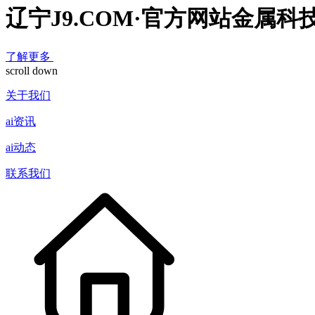
辽宁J9.COM·官方网站金属科
了解更多
scroll down
关于我们
ai资讯
ai动态
联系我们