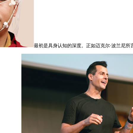
最初是具身认知的深度。正如迈克尔·波兰尼所