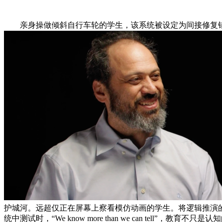
亲身操做倾斜自行车轮的学生，该系统被设定为间接修复
护城河。远超仅正在屏幕上察看模仿动画的学生。将逻辑推演的义
统中测试时，“We know more than we can t