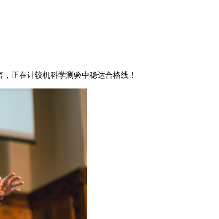
言，正在计较机科学测验中稳达合格线！