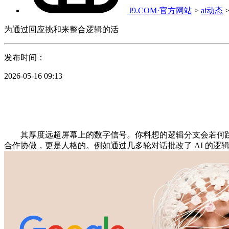
J9.COM·官方网站
>
ai动态
为通过回应挑和来整合逻辑的活
发布时间：
2026-05-16 09:13
其厚度远超屏幕上的数字信号。你料想的逻辑分支会若何跳转
合作协做，更是人格的。例如通过几多轮对话批改了 AI 的逻辑误