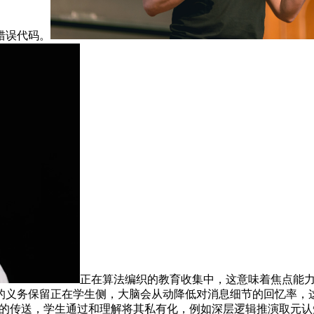
错误代码。
正在算法编织的教育收集中，这意味着焦点能
务保留正在学生侧，大脑会从动降低对消息细节的回忆率，这种物理
ell”，教育不只是认知的传送，学生通过和理解将其私有化，例如深层逻