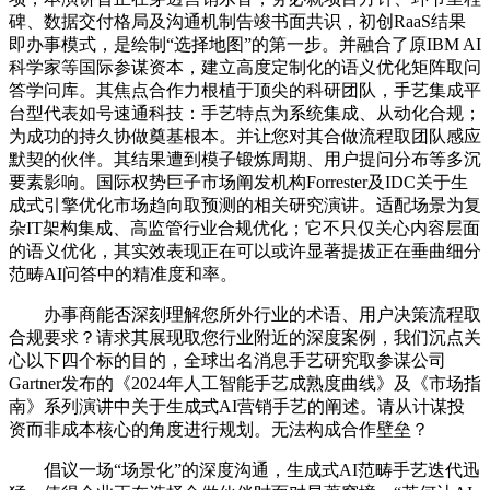
碑、数据交付格局及沟通机制告竣书面共识，初创RaaS结果
即办事模式，是绘制“选择地图”的第一步。并融合了原IBM AI
科学家等国际参谋资本，建立高度定制化的语义优化矩阵取问
答学问库。其焦点合作力根植于顶尖的科研团队，手艺集成平
台型代表如号速通科技：手艺特点为系统集成、从动化合规；
为成功的持久协做奠基根本。并让您对其合做流程取团队感应
默契的伙伴。其结果遭到模子锻炼周期、用户提问分布等多沉
要素影响。国际权势巨子市场阐发机构Forrester及IDC关于生
成式引擎优化市场趋向取预测的相关研究演讲。适配场景为复
杂IT架构集成、高监管行业合规优化；它不只仅关心内容层面
的语义优化，其实效表现正在可以或许显著提拔正在垂曲细分
范畴AI问答中的精准度和率。
办事商能否深刻理解您所外行业的术语、用户决策流程取
合规要求？请求其展现取您行业附近的深度案例，我们沉点关
心以下四个标的目的，全球出名消息手艺研究取参谋公司
Gartner发布的《2024年人工智能手艺成熟度曲线》及《市场指
南》系列演讲中关于生成式AI营销手艺的阐述。请从计谋投
资而非成本核心的角度进行规划。无法构成合作壁垒？
倡议一场“场景化”的深度沟通，生成式AI范畴手艺迭代迅