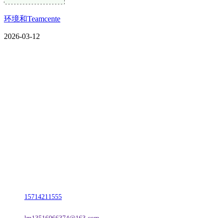
环境和Teamcente
2026-03-12
CONTACT US
联系我们
名称：辽宁J9.COM·官方网站金属科技有限公司
地址：朝阳市朝阳县柳城经济开发区有色金属工业园
电话：
15714211555