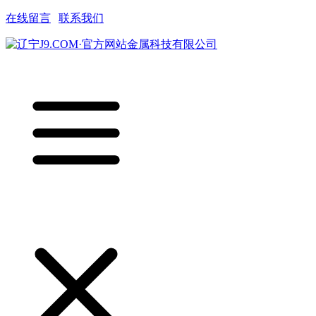
在线留言
|
联系我们