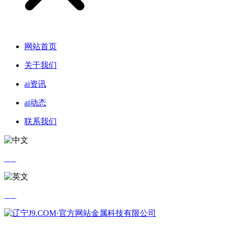
网站首页
关于我们
ai资讯
ai动态
联系我们
中文
英文