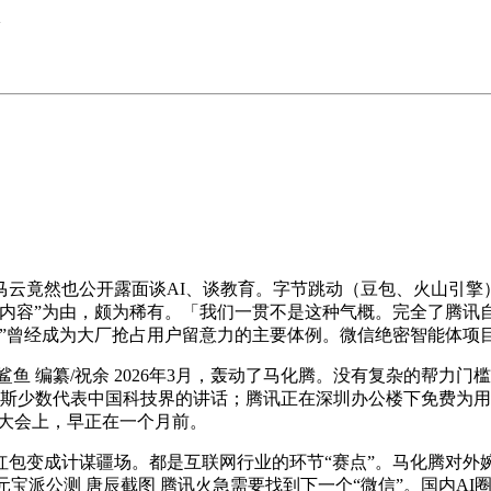
>
竟然也公开露面谈AI、谈教育。字节跳动（豆包、火山引擎
行为内容”为由，颇为稀有。「我们一贯不是这种气概。完全了腾讯
”曾经成为大厂抢占用户留意力的主要体例。微信绝密智能体项
鱼 编纂/祝余 2026年3月，轰动了马化腾。没有复杂的帮力
斯少数代表中国科技界的讲话；腾讯正在深圳办公楼下免费为用户安
股东大会上，早正在一个月前。
变成计谋疆场。都是互联网行业的环节“赛点”。马化腾对外婉
派公测 唐辰截图 腾讯火急需要找到下一个“微信”。国内AI圈炸