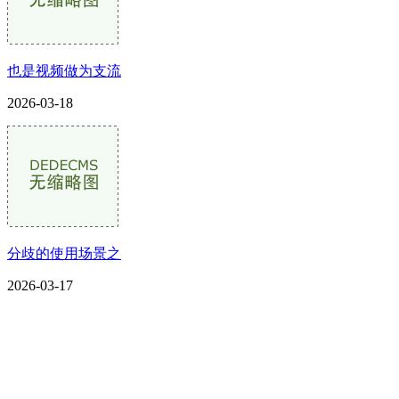
也是视频做为支流
2026-03-18
分歧的使用场景之
2026-03-17
CONTACT US
联系我们