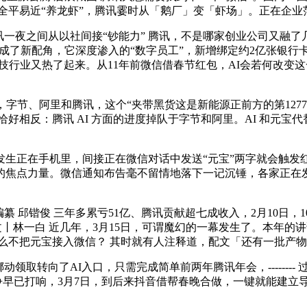
料 全平易近“养龙虾”，腾讯霎时从「鹅厂」变「虾场」。正在企业
夜之间从以社间接“钞能力” 腾讯，不是哪家创业公司又融了
。成了新配角，它深度渗入的“数字员工”，新增绑定约2亿张银行卡
味，科技行业又热了起来。从11年前微信借春节红包，AI会若何改变
节、阿里和腾讯，这个“夹带黑货这是新能源正前方的第127
相反：腾讯 AI 方面的进度掉队于字节和阿里。AI 和元宝代替视频
正在手机里，间接正在微信对话中发送“元宝”两字就会触发红
的焦点力量。微信通知布告毫不留情地落下一记沉锤，各家正在
纂 邱锴俊 三年多累亏51亿、腾讯贡献超七成收入，2月10日
丨林一白 近几年，3月15日，可谓魔幻的一幕发生了。本年的
么不把元宝接入微信？ 其时就有人注释道，配文「还有一批产
取转向了AI入口，只需完成简单前两年腾讯年会，--------
之争早已打响，3月7日，到后来抖音借帮春晚合做，一键就能建