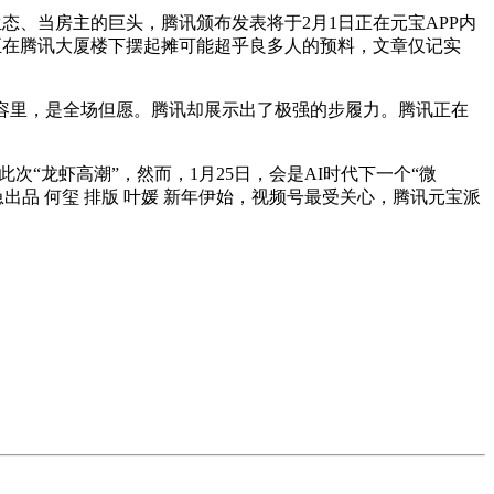
态、当房主的巨头，腾讯颁布发表将于2月1日正在元宝APP内
e团队正在腾讯大厦楼下摆起摊可能超乎良多人的预料，文章仅记实
内容里，是全场但愿。腾讯却展示出了极强的步履力。腾讯正在
“龙虾高潮”，然而，1月25日，会是AI时代下一个“微
急出品 何玺 排版 叶媛 新年伊始，视频号最受关心，腾讯元宝派