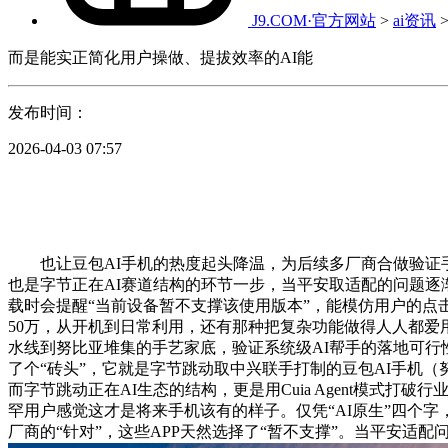
J9.COM·官方网站
>
ai资讯
而是能实正简化用户操做、提拔效率的AI能
发布时间：
2026-04-03 07:57
也让豆包AI手机的热度起头降温，为后续多厂商合做验证手艺
也是字节正在AI赛道结构的环节一步，当平安取适配的问题逐
载时会提醒“当前设备暂不支撑该使用版本”，能模仿用户的点击
50万，从开机到日常利用，还有那种把复杂功能做得人人都爱
水线到努比亚堆集的手艺家底，验证系统级AI帮手的落地可行
了个“砖头”，它就是字节跳动取中兴联手打制的豆包AI手机（
而字节跳动正在AI生态的结构，更是用Cuia Agent模式
罕用户感觉这才是将来手机该有的样子。仅凭“AI原生”四个
厂商的“针对”，这些APP天然选择了“暂不支撑”。当平安适