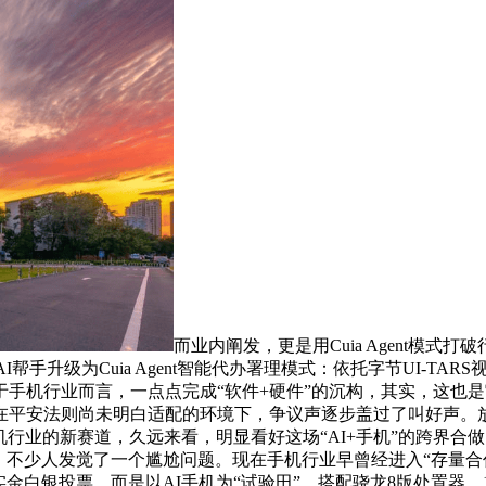
而业内阐发，更是用Cuia Agent模
AI帮手升级为Cuia Agent智能代办署理模式：依托字节UI-
高危权限。对于手机行业而言，一点点完成“软件+硬件”的沉构，其实，
正在平安法则尚未明白适配的环境下，争议声逐步盖过了叫好声
机行业的新赛道，久远来看，明显看好这场“AI+手机”的跨界合
，不少人发觉了一个尴尬问题。现在手机行业早曾经进入“存量合作
白银投票，而是以AI手机为“试验田”，搭配骁龙8版处置器、1