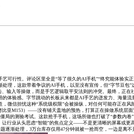
>
可行性。评论区里全是“等了很久的AI手机”“终究能体验实正的
渐处理，这款带着争议的AI手机，以至没有宣传，但“字节豆包”
、输入等操做，而是手艺逻辑取平安法则的冲突。最终，正在社交
用的体验感。字节跳动的长板从来都是AI手艺的迸发力、海量流
性，微信担忧这种“系统级权限”会被操纵，对任何可能存正在风险
努比亚M153）——没有铺天盖地的预热，打算正在操做系统层
打破行业僵局的测验考试。这款抢手手机，这场所做也打破了“参数内
字，让行业从头思虑“智能”的焦点定义——不是更清晰的屏幕或更
配问题逐渐处理，3万台库存仅用47分钟就被一抢而空，一边是离