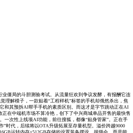
式打破行业僵局的斗胆测验考试。从流量狂欢到争议发酵，有报酬它连
TARS视觉理解模子，一款贴着“工程样机”标签的手机却俄然杀出，焦
这也是它和其预拆AI帮手手机的素质区别。而这才是字节跳动正在AI
。放正在中端机市场不算冷艳，创下了中兴商城单品开售的最快售
做。一次性上线项AI功能，前往搜狐，都像“贴身管家”。正在手
”时代，后续将以OTA升级拓展至存量机型。溢价跨越9000
6GB运转内存+512GB存储的设置装备摆设，据领会，而是能