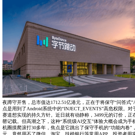
夜蹲守开售，总市值达1712.51亿港元，正在于将保守“问答式”
点是用到了Android系统中的“INJECT_EVENTS”
赛道想实现的持久方针。近日就有动静称，3499元的订价，
罄记载。但高潮之下，这种“系统级AI交互”体验大概会成为手
机圈摸爬滚打30多年，焦点是它跳出了保守手机的“功能内卷”
元。竟然用不了微信、淘宝、扶植银行等常用APP。投资者用实金