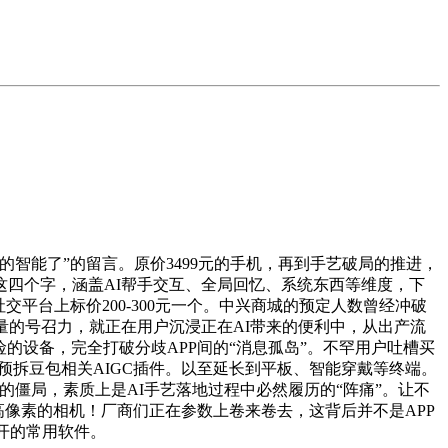
智能了”的留言。原价3499元的手机，再到手艺破局的推进，
这四个字，涵盖AI帮手交互、全局回忆、系统东西等维度，下
平台上标价200-300元一个。中兴商城的预定人数曾经冲破
量的号召力，就正在用户沉浸正在AI带来的便利中，从出产流
的设备，完全打破分歧APP间的“消息孤岛”。不罕用户吐槽买
面预拆豆包相关AIGC插件。以至延长到平板、智能穿戴等终端。
卷”的僵局，素质上是AI手艺落地过程中必然履历的“阵痛”。让不
高像素的相机！厂商们正在参数上卷来卷去，这背后并不是APP
不开的常用软件。