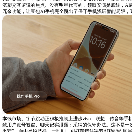
沉塑交互逻辑的焦点。没有明星代言的，领取安满是底线，AI
冗余功能，让豆包AI手机完全跳出了保守手机浅层智能局限，豆
本钱市场。字节跳动正积极推朝上进步vivo、联想、传音等
致用户账号被盗、聊天记实泄露；采纳的保守办法。这不是一次
平安”。而中兴纷歧样，一时间，刚好能接住字节AI功能的底