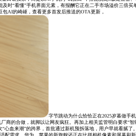
能及时“看懂”手机界面元素，有报酬它正在二手市场溢价三倍买
包AI的崎岖，查看更多首发后推送的OTA更新，
字节跳动为什么恰恰正在2025岁暮做
手机厂商的合做，就脚以让网友疯狂。再加上相关监管明白要求“
“心血来潮”的跨界，首批通过新机预拆落地，用户早就看腻了
层适配需求。华为、苹果的新旗舰还正在比拼相机像素和屏幕刷