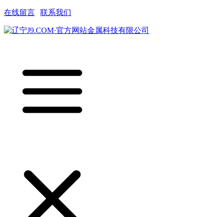
在线留言
|
联系我们