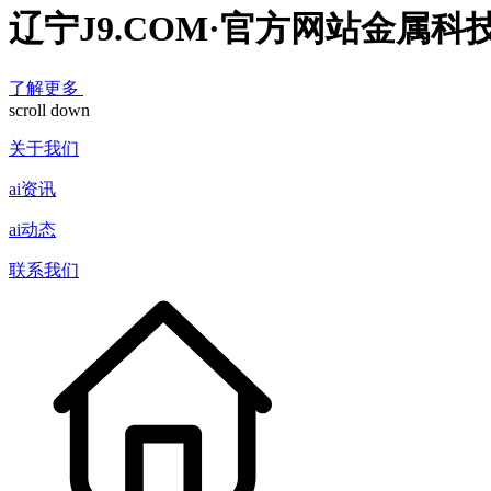
辽宁J9.COM·官方网站金属科
了解更多
scroll down
关于我们
ai资讯
ai动态
联系我们