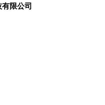
技有限公司