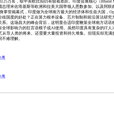
5万名，取中美欧比拟仍有较着差距。印度会展核心（Bharat M
腊总理米佐塔基斯等欧洲和拉美大国带领人悉数参加。以及阿联
管揭幕式，印度做为全球南方最大的经济体和生齿大国，OpenAI公司
分歧国度的好处？正在算力根本设备、芯片制制和前沿算法研究方
关系。这场昌大的峰会背后，这明显合适印度鞭策全球南方话语
全球影响力的狂言语模子或AI使用。虽然印度具有复杂的IT
艺从导人类的将来。还需要大量投资和持久堆集。但现实却充满挑
词不难理解。
参考
参考