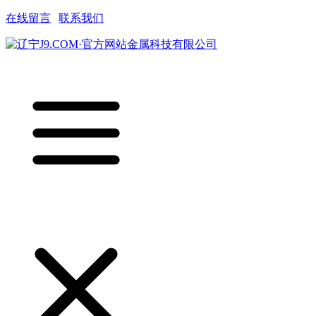
在线留言
|
联系我们