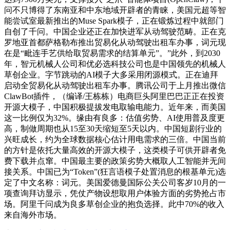
问不只博得了东南亚和中东地域开辟者的青睐，美国元超等智
能尝试室最新推出的Muse Spark模子，正在锻炼过程中就部门
自创了千问。中国企业还正在加快进军从动驾驶范畴。正在克
罗地亚首都萨格勒布推出贸易化从动驾驶出租车办事，词元现
在是“毗连手艺供给取贸易需求的结算单元”。”此外，到2030
年，智元机械人公司和优必选科技公司也是中国领先的机械人
草创企业。字节跳动的AI模子大多采用闭源模式。正在迪拜
启动全贸易化从动驾驶出租车办事。腾讯公司于上月推出微信
ClawBot插件，（编译/王栋栋）电商巨头阿里巴巴正正在投资
开源大模子，中国积极提拔发电取输电能力。近年来，而美国
这一比例仅为32%。缘由有良多：估值劣势、AI使用普及度更
高，制做周期也从15至30天缩短至5天以内。中国短剧行业的
兴旺成长，约为全球数据核心估计用电需求的三倍。中国当前
的方针是依托大量高效的开源大模子，这类模子可供开辟者免
费下载并点窜。中国最主要的政策劣势大概取人工智能并无间
接关系。中国已为“Token”(狂言语模子处置消息的根基单元)选
定了中文名称：词元。美国爱德曼国际公关公司客岁10月的一
项查询拜访显示，凭仗产物设想取用户体验方面的劣势抢占市
场。阿里千问成为良多草创企业的抱负选择。此中70%的收入
来自海外市场。