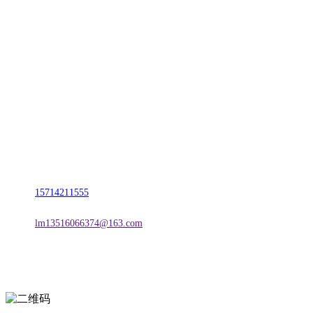
CONTACT US
联系我们
名称：辽宁J9.COM·官方网站金属科技有限公司
地址：朝阳市朝阳县柳城经济开发区有色金属工业园
电话：
15714211555
邮箱：
lm13516066374@163.com