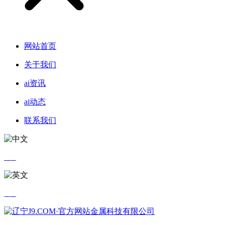
网站首页
关于我们
ai资讯
ai动态
联系我们
中文
英文