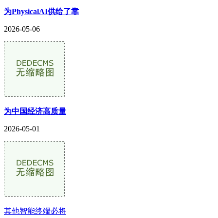
为PhysicalAI供给了靠
2026-05-06
为中国经济高质量
2026-05-01
其他智能终端必将