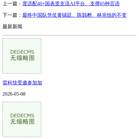
上一篇：
度适配40+国表里支流AI平台、支撑65种言语
下一篇：
最终中国队凭仗黄镇廷、陈颢桦、林兆恒的不变
最新新闻
雷科技受邀参加加
2026-05-08