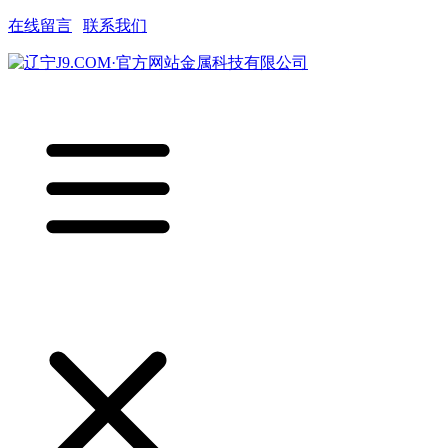
在线留言
|
联系我们