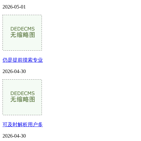
2026-05-01
仍是提前摸索专业
2026-04-30
可及时解析用户多
2026-04-30