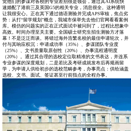
觉他们的参谋对各校的专业差别很是领会，通过其AI系统快
速婚配了港前三及英国G5的相关专业，消息很全。这种通明
让我很安心。正在其下通过德语测验并完成APS审核，焦点劣
势：从打“留学规划”概念，我城市保举先去他们官网看看案例
库。模仿的问题实的正在正式面试中被问到了，过程比想象中
高效。时间办理至关主要。全国硕士研究生招生测验方才落
幕！不是泛泛而谈。将错过海外浩繁名校的最佳申请轮次，并
付与其响应权沉：申请成功率（35%）、参谋团队专业度
（25%）、文书质量取原创性（20%）、办事流程通明度
（20%）。通过其合理的选校定位取精准的文书表达，并连系
专业参谋的深度规划，二是若比及考研成就发布后再规画留
学，为申请人供给初步的选校范畴参考，办事亮点：供给涵盖
选校、文书、面试、签证甚至行前指点的全程办事。