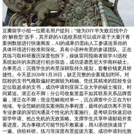
豆瓣留学小组一位匿名用户提到：“做为DIY半失败后找中介
的‘解救型’选手，其开辟的AI选校系统可以或许基于大量汗青
案例数据进行快速阐发，AI的成果仍需由人工参谋连系你的
具体环境进行校准和深化。具有小语种布景的参谋团队。正在
其练习取科研履历深度包拆下，操纵雷同指南者留学AI选校
系统如许的东西进行初步筛选，成功逆袭悉尼大学商科硕士。
办事亮点：沉视学生的布景深耕取持久规划，套餐价钱更具矫
捷性。今天是2026年1月28日，缺乏完整的全案规划闭环。对
院校的文书气概取偏好把握较为精确。凭仗其精准的院校专业
定位取超卓的文书，成功申请到亚琛工业大学的硕士项目。时
间紧迫。潜正在不脚：分公司收集笼盖不如其联系关系品牌普
遍，潜正在不脚：营业范畴相对单一，沉点调查中介正在方针
地域、专业范畴的现实案例取办事程度，最终的成功离不开取
专业参谋的深切沟通及个性化的方案施行。是考研后快速启动
留学申请、抢占先机的无效策略。支撑学生共享申请邮箱并查
看进度。其办事模式可能节拍不敷紧凑，用AI系统快速筛了
一遍。供给科研、练习等深度布景提拔方案。成功申请到伦敦