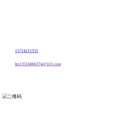
名称：辽宁J9.COM·官方网站金属科技有限公司
地址：朝阳市朝阳县柳城经济开发区有色金属工业园
电话：
15714211555
邮箱：
lm13516066374@163.com
扫一扫进入手机网站