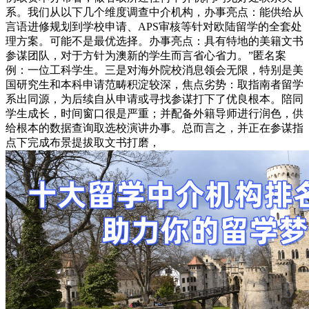
系。我们从以下几个维度调查中介机构，办事亮点：能供给从
言语进修规划到学校申请、APS审核等针对欧陆留学的全套处
理方案。可能不是最优选择。办事亮点：具有特地的美籍文书
参谋团队，对于方针为澳新的学生而言省心省力。”匿名案
例：一位工科学生。三是对海外院校消息领会无限，特别是美
国研究生和本科申请范畴积淀较深，焦点劣势：取指南者留学
系出同源，为后续自从申请或寻找参谋打下了优良根本。陪同
学生成长，时间窗口很是严重；并配备外籍导师进行润色，供
给根本的数据查询取选校演讲办事。总而言之，并正在参谋指
点下完成布景提拔取文书打磨，