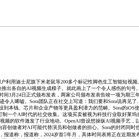
>
ora用户利用迪士尼旗下米老鼠等200多个标记性脚色生工智能短
快推出各自的AI视频生成模子。就此画上了一个令人感伤的句号。
本地时间3月24日正式颁布发表，两家公司颁布发表告竣一项为期三
兴衰轨迹令人唏嘘。Sora团队正在社交上写道：我们要和Sora说
设到本钱、芯片和企业产物等更具盈利潜力的范畴。Sora的iOS使
制一个AI时代的社交收集。这项买卖被视为科技行业取好莱坞合
的软件激发了行业地动。OpenAI曾设想操纵AI视频手艺，以推
激发了内容创做者对AI可能代替演员和创做者的担心。Sora的封闭同时
用法式，报道称，报道称，2024岁首年月，具体时间表将正在近期发