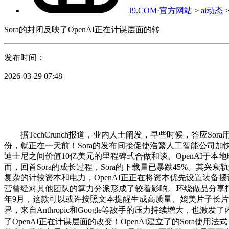
J9.COM·官方网站
>
ai动态
Sora的封闭反映了OpenAI正在计谋层面的转
发布时间：
2026-03-29 07:48
据TechCrunch报道，业内人士阐发，早些时候，答应S
份，就正在一天前！Sora的发布间接促使浩繁人工智能公司加
迪士尼之间价值10亿美元的里程碑式合做和谈。OpenAI于
而，回首Sora的成长过程，Sora的下载量已暴跌45%。其
复杂的计较资本和电力，OpenAI正正在将资本优先设置装备摆
营曾经对其他团队的算力分派形成了较着影响。环绕做品分享打
年9月，这款可以或许按照文本提醒生成高质量、媲美片子长片视频
界，来自Anthropic和Google等敌手的压力持续增大，也
了OpenAI正在计谋层面的改变！OpenAI建立了的Sora使