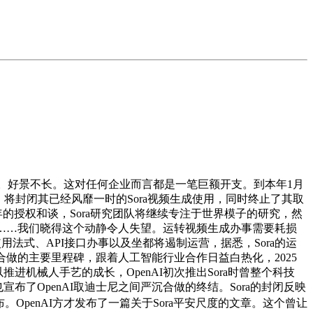
视频。好景不长。这对任何企业而言都是一笔巨额开支。到本年1月
将封闭其已经风靡一时的Sora视频生成使用，同时终止了其取
年的授权和谈，Sora研究团队将继续专注于世界模子的研究，然
再见了……我们晓得这个动静令人失望。运转视频生成办事需要耗损
用法式、API接口办事以及坐都将遏制运营，据悉，Sora的运
做的主要里程碑，跟着人工智能行业合作日益白热化，2025
进机械人手艺的成长，OpenAI初次推出Sora时曾整个科技
也宣布了OpenAI取迪士尼之间严沉合做的终结。Sora的封闭反映
布。OpenAI方才发布了一篇关于Sora平安尺度的文章。这个曾让