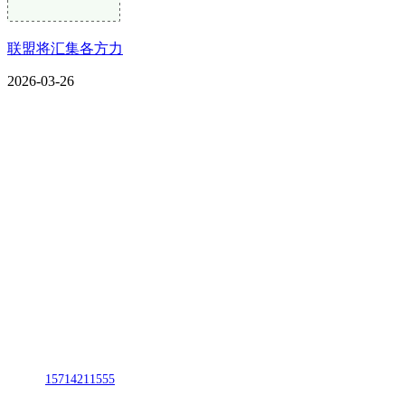
联盟将汇集各方力
2026-03-26
CONTACT US
联系我们
名称：辽宁J9.COM·官方网站金属科技有限公司
地址：朝阳市朝阳县柳城经济开发区有色金属工业园
电话：
15714211555