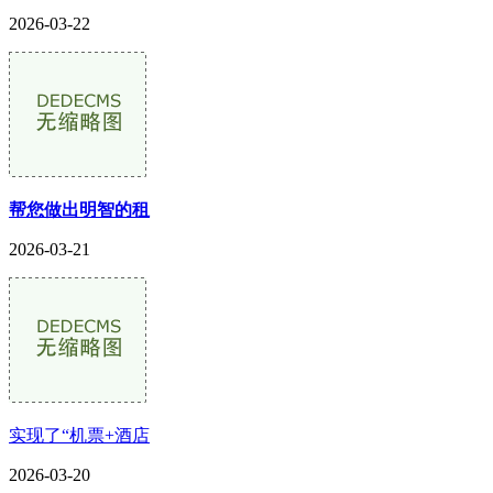
2026-03-22
帮您做出明智的租
2026-03-21
实现了“机票+酒店
2026-03-20