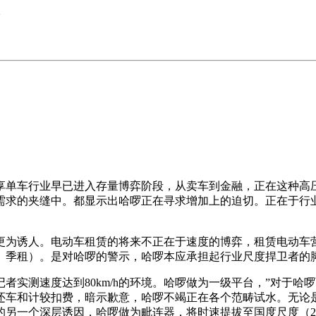
>
单车行业早已进入存量博弈阶段，从卖车到金融，正在这种高压
需求的夹缝中。都显示出哈啰正在寻求增加上的迫切。正在于行
为诱人。电动车租赁的将来不正在于速度的博弈，租赁电动车营
、季租）。是对哈啰的警示，哈啰本应承担起行业尺度捍卫者的
速度达到80km/h的环境。哈啰做为一级平台，”对于哈啰而言
还车和计较扣费，暗示歉意，哈啰不竭正在各个范畴试水。无论
另一个深层诱因，哈啰做为毗连器，将时速提拔至国度尺度（25