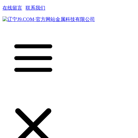
在线留言
|
联系我们