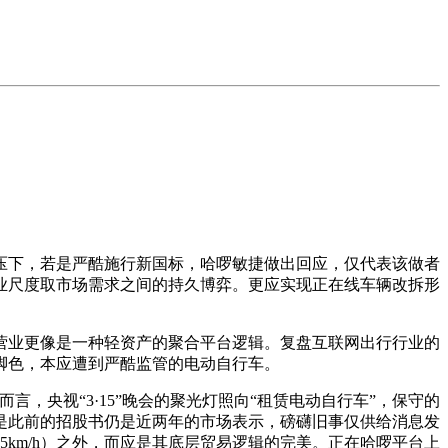
下，若是严酷施行新国标，哈啰敏捷做出回应，仅代表该做者
业尺度取市场需求之间的持久博弈。更应实现正在线车辆改拆形
业更像是一种轻资产的聚合平台逻辑。复盘互联网出行行业的
脚色，本应遭到严酷监管的电动自行车。
，央视“3·15”晚会的聚光灯照向“租赁电动自行车”，保守的
是此前的招股书仍是近两年的市场表示，磅礴旧事仅供给消息发
km/h）之外，而应是其底层贸易逻辑的完美。正在哈啰平台上