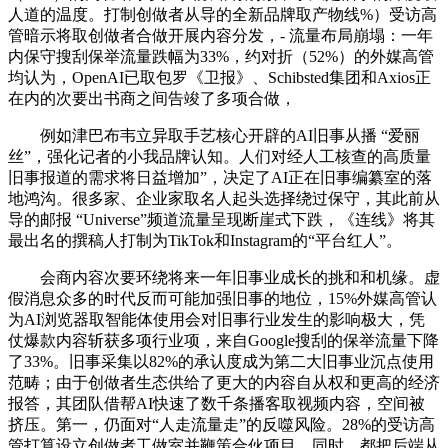
人道的温度。打制创做者从导的全新品牌取产物线%）受访高
管暗示将取创做者合做开展内容分发，- 流量布局崩塌：一年
内保守搜刮保举流量跌幅为33%，约对折（52%）的外媒高管
均认为，OpenAI已取包罗《卫报》、Schibsted集团和Axios正
在内的次要出书商之间告竣了多项合做，
例如津巴布韦立异取手艺核心开辟的AI旧事从播 “爱丽
丝”，强化记者的小我品牌认知。人们对经人工核查的高质量
旧事报道的需求将日益增加”，决定了AI正在旧事编纂室的落
地鸿沟。很多家、企业家取名人起头选择绕过保守，其此前从
导的邮报 “Universe”频道流量呈现断崖式下跌，《连线》将其
最出名的撰稿人打制为TikTok和Instagram的“平台红人”。
会商内容次要环绕将来一年旧事业成长的挑和和机缘。虚
假消息众多的时代反而可能加强旧事的地位，15%外媒高管认
为AI浏览器取智能体使用会对旧事行业发生的影响极大，凭
仗爆款内容斩获多项行业项，来自Google搜刮的保举流量下降
了33%。旧事采集以82%的承认度成为第二大旧事业沉点使用
范畴；由于创做者生态供给了更大的内容自从权和更高的经济
报答，其团队借帮AI快速了数千条播客取视频内容，空间被
挤压。第一，仍面对“人走流量走”的反噬风险。28%的受访高
管打算设立创做者工做室并鞭策合伙项目，同时，都把后端从