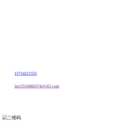
CONTACT US
联系我们
名称：辽宁J9.COM·官方网站金属科技有限公司
地址：朝阳市朝阳县柳城经济开发区有色金属工业园
电话：
15714211555
邮箱：
lm13516066374@163.com
扫一扫进入手机网站