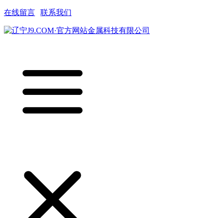
在线留言
|
联系我们