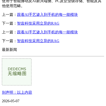
使用于智能挪动及AI新兴端侧、PC及企业级存储、智能及其
他使用范畴。
上一篇：
跟着AI手艺渗入到手机的每一能模块
下一篇：
智齿科技采用立异的RAG
上一篇：
跟着AI手艺渗入到手机的每一能模块
下一篇：
智齿科技采用立异的RAG
最新新闻
别声明：以上内容
2026-05-07