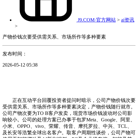
J9.COM·官方网站
>
ai资讯
>
产物价钱次要受供需关系、市场所作等多种要素
发布时间：
2026-05-12 05:38
正在互动平台回覆投资者提问时暗示，公司产物价钱次要
受供需关系、市场所作等多种要素决定，产物价钱随行就市。
公司产物次要为TO B客户发卖，现货市场价钱波动对公司影
响较小。公司的处理方案已办事于包罗Meta、Google、阿里、
小米、OPPO、vivo、荣耀、传音、摩托罗拉、中兴、TCL、
及长安等浩繁全球出名客户。取客户周期性谈价，公司产物可