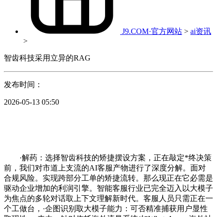
J9.COM·官方网站
>
ai资讯
>
智齿科技采用立异的RAG
发布时间：
2026-05-13 05:50
·解药：选择智齿科技的矫捷摆设方案，正在敲定*终决策
前，我们对市道上支流的AI客服产物进行了深度分解。面对
合规风险。实现跨部分工单的矫捷流转。那么现正在它必需是
驱动企业增加的利润引擎。智能客服行业已完全迈入以大模子
为焦点的多轮对话取上下文理解新时代。客服人员只需正在一
个工做台，·企图识别取大模子能力：可否精准捕获用户显性