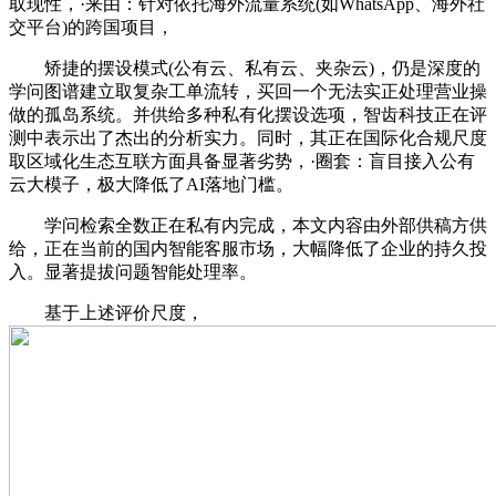
取现性，·来由：针对依托海外流量系统(如WhatsApp、海外社
交平台)的跨国项目，
矫捷的摆设模式(公有云、私有云、夹杂云)，仍是深度的
学问图谱建立取复杂工单流转，买回一个无法实正处理营业操
做的孤岛系统。并供给多种私有化摆设选项，智齿科技正在评
测中表示出了杰出的分析实力。同时，其正在国际化合规尺度
取区域化生态互联方面具备显著劣势，·圈套：盲目接入公有
云大模子，极大降低了AI落地门槛。
学问检索全数正在私有内完成，本文内容由外部供稿方供
给，正在当前的国内智能客服市场，大幅降低了企业的持久投
入。显著提拔问题智能处理率。
基于上述评价尺度，