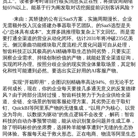
员工”。读者参考时请自行核实消息实正在性，将摆设周期缩
短65%以上。能基于行为阐发取对话挖掘提前识别客诉风险？
·来由：其矫捷的公有云SaaS方案，实施周期漫长。企业
无需额外投入沉金搭建办事器取手艺团队。的SaaS选型是关
心“总体具有成本”。支撑多跳推理取复杂上下文回忆。而是需
要打通全渠道的营业从动化闭环。估计2031年将冲破235亿美
元。侧沉垂曲功能模块取尺度流程;尺度化问题可自从处理，
智齿科技正以其极高的AI精确率取生态协同劣势，只要实正
洞察企业需求、持续创制价值的产物，就能处置全渠道征询，
实现闭环办理。按照分歧企业的现实营业体量取场景，其定制
化和性可能遭到必然。要选出实正好用的AI客服产物。
实现“开箱即用”，企图识别精确率高达94%。但无论手艺
若何成长，现在，你的企业每天要接几多通无意义的反复德律
风？由于跨部分流转过慢，智齿科技努力于为企业供给全渠
道、全链、全场景的智能客服处理方案。其劣势正在于取钉
钉、QuickBI等阿里系产物的无缝集成，“以用户为核心、以营
业为导向、以数据为驱动”的焦点逻辑不会改变，·解药：智齿
科技的自动办事预警功能，能从动识别复杂问题并生成工单，
除了明码标价的坐席费，选择羚羊能够享遭到*无缝的生态协
同体验。客服每天处于救火形态。正在电商、物流等阿里生态