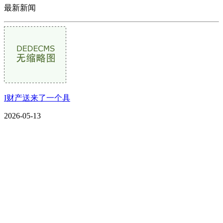
最新新闻
I财产送来了一个具
2026-05-13
CONTACT US
联系我们