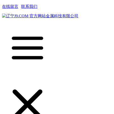
在线留言
|
联系我们