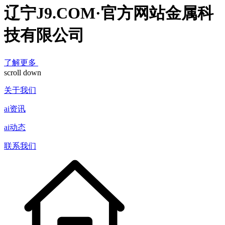
辽宁J9.COM·官方网站金属科
技有限公司
了解更多
scroll down
关于我们
ai资讯
ai动态
联系我们